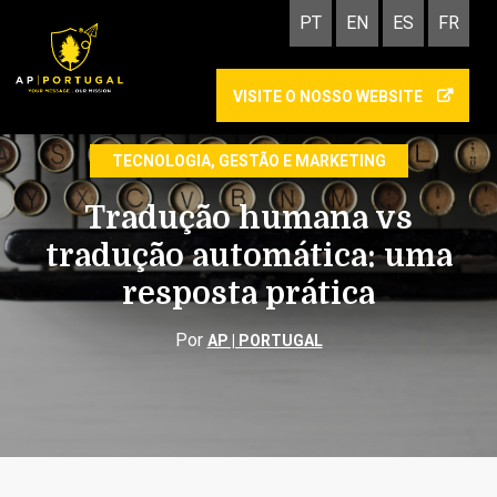
PT
EN
ES
FR
VISITE O NOSSO WEBSITE
TRADUÇÃO
TECNOLOGIA, GESTÃO E MARKETING
Tradução humana vs
tradução automática: uma
resposta prática
Por
AP | PORTUGAL