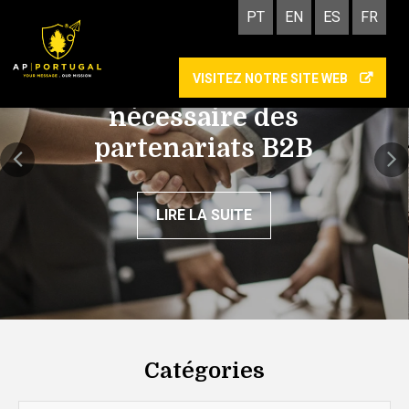
PT
EN
ES
FR
VISITEZ NOTRE SITE WEB
La confiance, pilier
nécessaire des
partenariats B2B
LIRE LA SUITE
Catégories