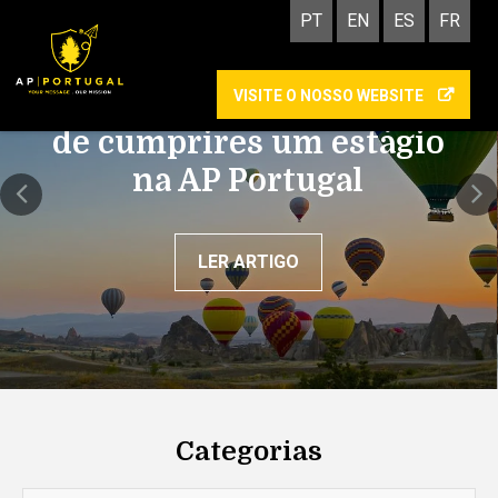
PT
EN
ES
FR
VISITE O NOSSO WEBSITE
Academy: as vantagens
de cumprires um estágio
na AP Portugal
LER ARTIGO
Categorias