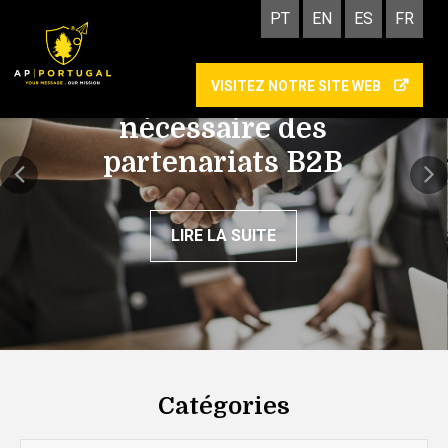
PT
EN
ES
FR
VISITEZ NOTRE SITE WEB
La confiance, pilier
nécessaire des
partenariats B2B
LIRE LA SUITE
Catégories