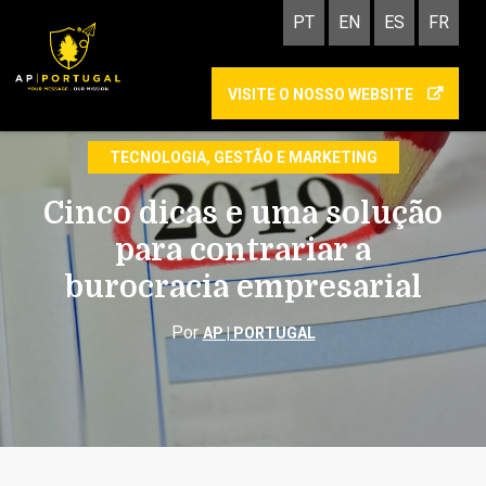
PT
EN
ES
FR
VISITE O NOSSO WEBSITE
QUALIDADE
TECNOLOGIA, GESTÃO E MARKETING
Cinco dicas e uma solução
para contrariar a
burocracia empresarial
Por
AP | PORTUGAL