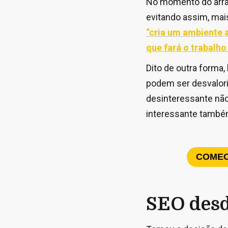
No momento do arra
evitando assim, mai
“cria um ambiente a
que fará o trabalho
Dito de outra form
podem ser desvalori
desinteressante não
interessante também 
COMEC
SEO desd