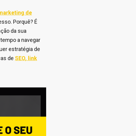
 marketing de
esso. Porquê? É
nção da sua
s tempo a navegar
uer estratégia de
cas de
SEO, link