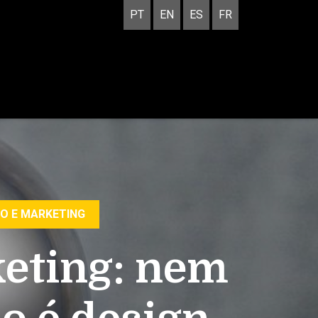
PT
EN
ES
FR
O E MARKETING
keting: nem