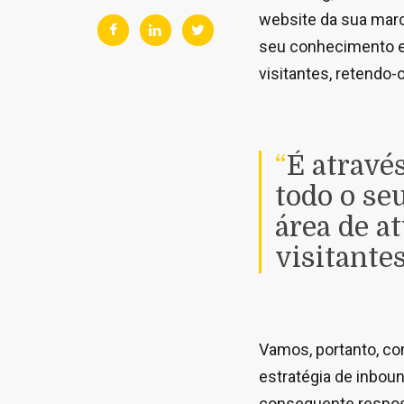
website da sua marc
seu conhecimento e 
visitantes, retendo-
“
É atravé
todo o se
área de a
visitante
Vamos, portanto, co
estratégia de inbou
consequente respo