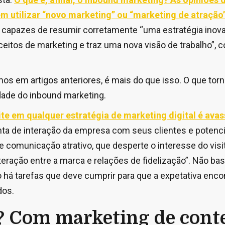
m utilizar “novo marketing” ou “marketing de atração
 capazes de resumir corretamente “uma estratégia ino
eitos de marketing e traz uma nova visão de trabalho”, 
os em artigos anteriores, é mais do que isso. O que tor
idade do inbound marketing.
te em qualquer estratégia de marketing digital é avas
ta de interação da empresa com seus clientes e potenciai
 comunicação atrativo, que desperte o interesse do visit
eração entre a marca e relações de fidelização”. Não bast
o há tarefas que deve cumprir para que a expetativa enco
dos.
? Com marketing de cont