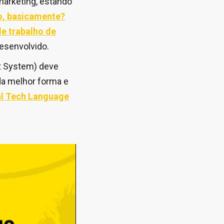
marketing, estando
to, basicamente?
le trabalho de
desenvolvido.
t System) deve
da melhor forma e
l Tech Language