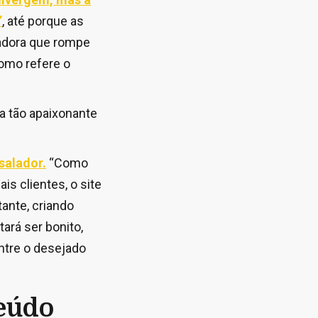
”
, até porque as
vadora que rompe
como refere o
na tão apaixonante
salador.
“Como
s clientes, o site
ante, criando
ará ser bonito,
ntre o desejado
eúdo