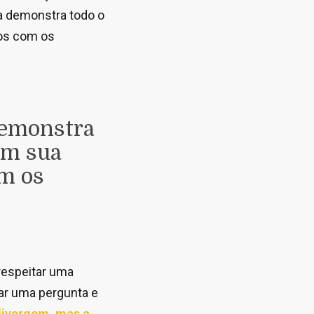
sa demonstra todo o
los com os
demonstra
em sua
om os
respeitar uma
dar uma pergunta e
 divergem, mas a