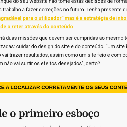
nque do seu website não tome estas decisões de forma
s trabalho a fazer correções no futuro. Tenha presente 
gradável para o utilizador” mas é a estratégia de in
 de o reter através do conteúdo
.
a, há duas missões que devem ser cumpridas ao mesmo 
zadas: cuidar do design do site e do conteúdo. “Um site
 vai trazer resultados, assim como um site feio e com 
não vai surtir os efeitos desejados”, certo?
E A LOCALIZAR CORRETAMENTE OS SEUS CONT
e o primeiro esboço