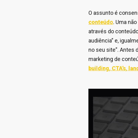
O assunto é consen
conteúdo
. Uma não
através do conteúdo 
audiência” e, igual
no seu site”. Antes 
marketing de conteú
building, CTA’s, la