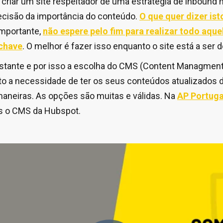
criar um site respeitador de uma estratégia de inbound 
decisão da importância do conteúdo.
O que quer dizer is
importante,
não espere pelo fim para realizar todo aque
-chave
. O melhor é fazer isso enquanto o site está a ser 
nstante e por isso a escolha do CMS (Content Managmen
to a necessidade de ter os seus conteúdos atualizados 
maneiras. As opções são muitas e válidas. Na
AP Portuga
s o CMS da Hubspot.