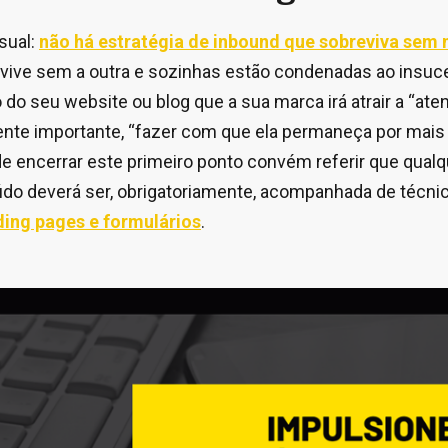
sual:
não há estratégia de inbound que sobreviva sem
 vive sem a outra e sozinhas estão condenadas ao insuc
do seu website ou blog que a sua marca irá atrair a “ate
mente importante, “fazer com que ela permaneça por mai
de encerrar este primeiro ponto convém referir que qualq
do deverá ser, obrigatoriamente, acompanhada de técni
nding pages e formulários
.