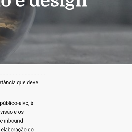
o é design
ortância que deve
úblico-alvo, é
visão e os
re inbound
a elaboração do