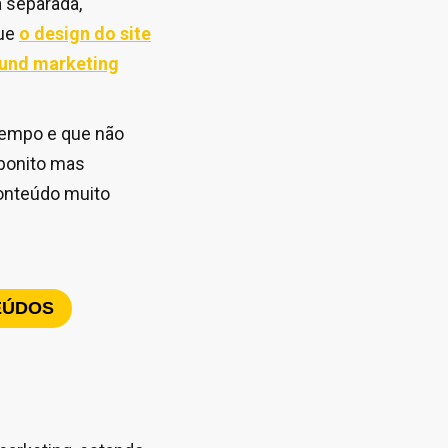
 separada,
que
o design do site
bound marketing
tempo e que não
 bonito mas
conteúdo muito
EÚDOS