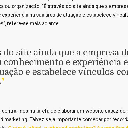
a ou organização. “É através do site ainda que a empre
experiência na sua área de atuação e estabelece víncu
os”, refere-se mais adiante.
s do site ainda que a empresa 
u conhecimento e experiência 
tuação e estabelece vínculos c
s
"
ncentrar-nos na tarefa de elaborar um website capaz de 
nd marketing. Talvez seja importante começar por recor
sta.
O que é, afinal, o inbound marketing? As opiniões