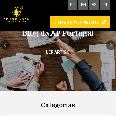
PT
EN
ES
FR
VISITE O NOSSO WEBSITE
Academy: as vantagens
de cumprires um estágio
na AP Portugal
LER ARTIGO
Categorias