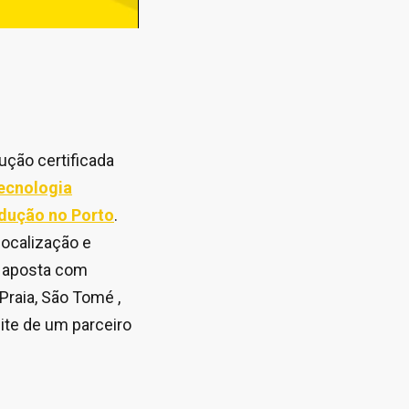
ção certificada
tecnologia
adução no Porto
.
ocalização e
, aposta com
raia, São Tomé ,
ite de um parceiro