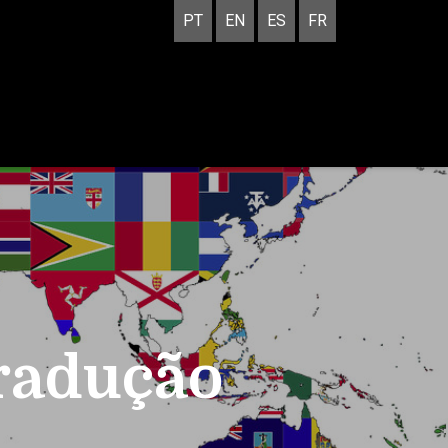
PT
EN
ES
FR
Tradução