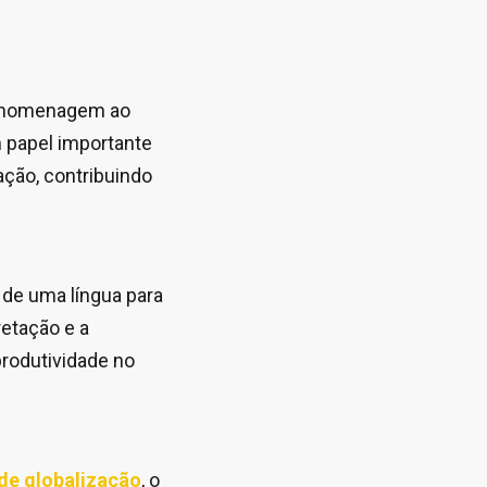
ar homenagem ao
papel importante
ação, contribuindo
, de uma língua para
retação e a
produtividade no
de globalização
, o