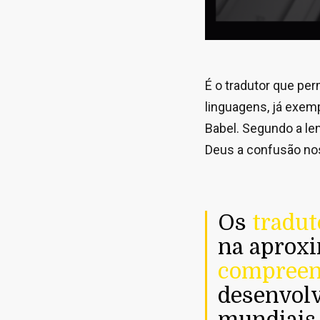
É o tradutor que pe
linguagens, já exem
Babel. Segundo a le
Deus a confusão nos
Os
tradut
na aproxi
compreen
desenvolv
mundiais