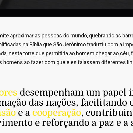
rmite aproximar as pessoas do mundo, quebrando as barre
plificadas na Bíblia que São Jerónimo traduziu com a im
nda, nesta torre que permitiria ao homem chegar ao céu,
 homens ao fazer com que eles falassem diferentes lín
ores
desempenham um papel i
mação das nações, facilitando 
são
e a
cooperação
, contribuin
imento e reforçando a paz e a
.