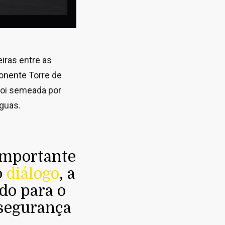
iras entre as
ponente Torre de
 foi semeada por
guas.
mportante
o
diálogo
, a
do para o
 segurança