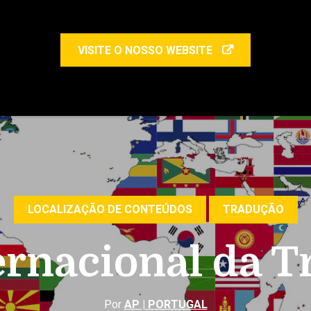
VISITE O NOSSO WEBSITE
LOCALIZAÇÃO DE CONTEÚDOS
TRADUÇÃO
ernacional da 
Por
AP | PORTUGAL