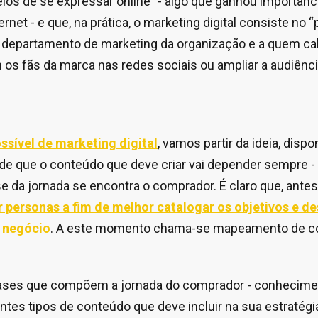
os de se expressar online” - algo que ganhou importânc
ernet - e que, na prática, o marketing digital consiste no 
o departamento de marketing da organização e a quem cab
os fãs da marca nas redes sociais ou ampliar a audiênc
ossível de marketing digital
, vamos partir da ideia, disp
 de que o conteúdo que deve criar vai depender sempre - 
e da jornada se encontra o comprador. É claro que, antes
r personas a fim de melhor catalogar os objetivos e de
u negócio
. A este momento chama-se mapeamento de c
 fases que compõem a jornada do comprador - conhecime
entes tipos de conteúdo que deve incluir na sua estratég