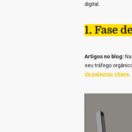
digital.
1. Fase d
Artigos no blog:
Na 
seu tráfego orgânico
de palavras-chave
.