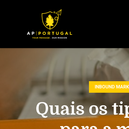
INBOUND MARK
Quais os t