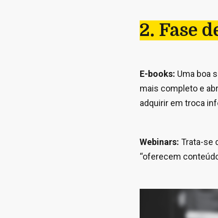
2. Fase 
E-books:
Uma boa so
mais completo e abr
adquirir em troca i
Webinars:
Trata-se 
“oferecem conteúdo 