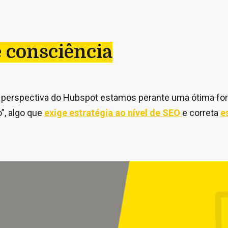
e consciência
perspectiva do Hubspot estamos perante uma ótima fo
”, algo que
exige estratégia ao nível de SEO
e correta
e