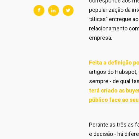
corresponde aos mei
popularização da int
táticas” entregue a
relacionamento com 
empresa.
Feita a definição p
artigos do Hubspot,
sempre - de qual fas
terá criado as buye
público face ao se
Perante as três as
e decisão - há difer