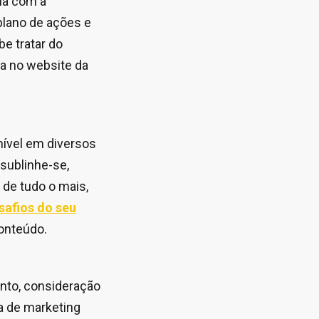
ia com a
“plano de ações e
e tratar do
ia no website da
onível em diversos
sublinhe-se,
 de tudo o mais,
safios do seu
onteúdo.
nto, consideração
ia de marketing