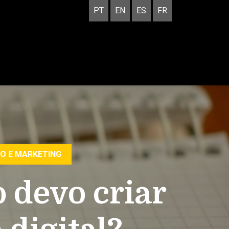
PT
EN
ES
FR
O E MARKETING
 devo criar